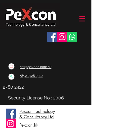
cs1@pexcon.com.hk
+852 2728 2310
2780 2422
訂購或咨詢：
Security License No : 2006
Pexcon Technology
& Consultancy Ltd
Pexcon.hk