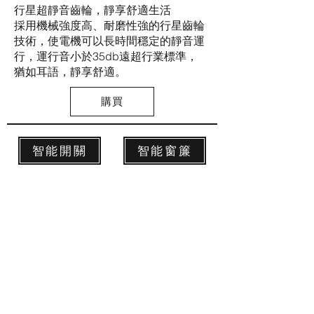
行星超靜音齒輪，靜享舒適生活
採用機械強度高、耐磨性強的行星齒輪
技術，使電機可以長時間穩定的靜音運
行，運行音小於35db遠超行業標準，
猶如耳語，靜享舒適。
購買
智能開關
智能窗簾
智能晾衣
智能保安
智能門鎖
智能照明
智能遙控
智能定制