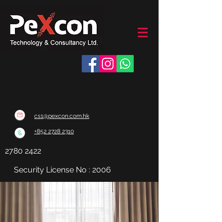
cs1@pexcon.com.hk
+852 2728 2310
2780 2422
Security License No : 2006