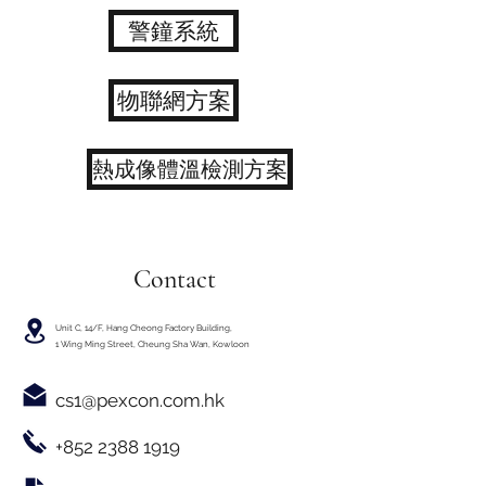
警鐘系統
物聯網方案
熱成像體溫檢測方案
Contact
Unit C, 14/F, Hang Cheong Factory Building,
1 Wing Ming Street, Cheung Sha Wan, Kowloon
cs1@pexcon.com.hk
+852 2388 1919