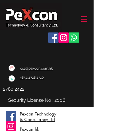
cs1@pexcon.com.hk
+852 2728 2310
2780 2422
Security License No : 2006
訂購或咨詢：
Pexcon Technology
& Consultancy Ltd
Pexcon.hk