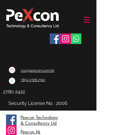
cs1@pexcon.com.hk
+852 2728 2310
2780 2422
訂購或咨詢：
Security License No : 2006
Pexcon Technology
& Consultancy Ltd
Pexcon.hk