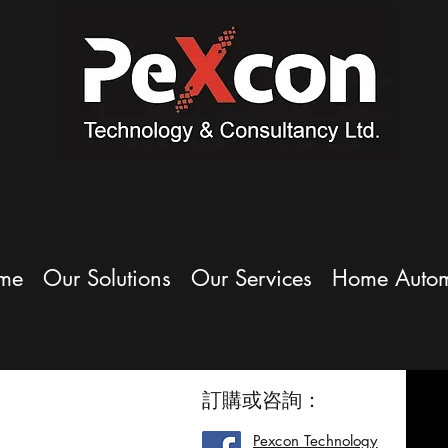
me
Our Solutions
Our Services
Home Autom
訂購或咨詢：
Pexcon Technology