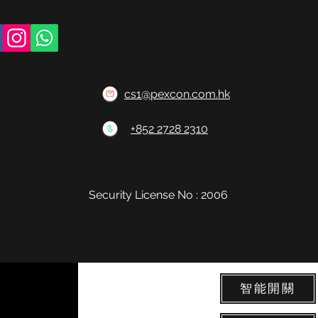
cs1@pexcon.com.hk
+852 2728 2310
Security License No : 2006
智能開關