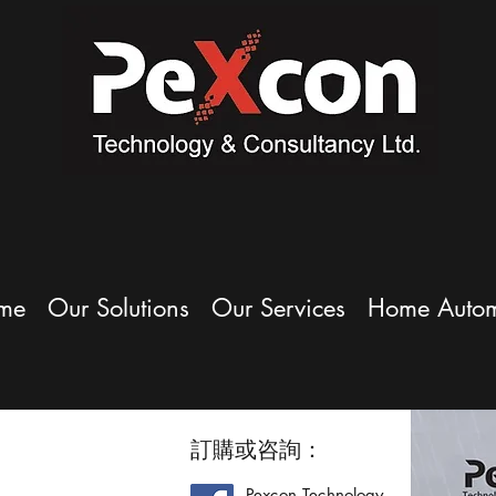
me
Our Solutions
Our Services
Home Autom
訂購或咨詢：
Pexcon Technology