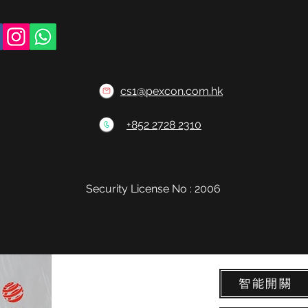
cs1@pexcon.com.hk
+852 2728 2310
Security License No : 2006
智能開關